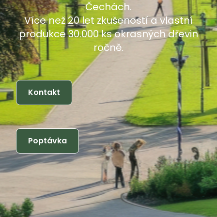
Čechách.
Více než 20 let zkušeností a vlastní
produkce 30.000 ks okrasných dřevin
ročně.
Kontakt
Poptávka