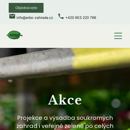
Objednávejte
local_post_office
phone
info@arbo-zahrada.cz
+420 603 220 766
Akce
Projekce a výsadba soukromých
zahrad i veřejné zeleně po celých