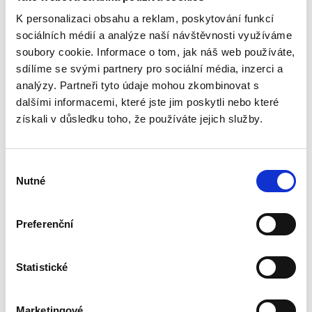
Samozřejmě v nabídce jsou i nadále krásně
K personalizaci obsahu a reklam, poskytování funkcí
kvetoucí a voňavé anglické růže
“David
sociálních médií a analýze naší návštěvnosti využíváme
Austin”
– keřové či pnoucí. Svými květy a
soubory cookie. Informace o tom, jak náš web používáte,
vůní Vám budou dělat radost.
sdílíme se svými partnery pro sociální média, inzerci a
analýzy. Partneři tyto údaje mohou zkombinovat s
Stále je možné nahlédnou, vybírat či objednávat
dalšími informacemi, které jste jim poskytli nebo které
na našem webu:
získali v důsledku toho, že používáte jejich služby.
https://www.anglickeruze.cz/obchod/
Následn
é odesílání objednávek a prodej bude opět možný
Výběr
opět na jaře 2026.
Nutné
souhlasu
Preferenční
Statistické
Marketingové