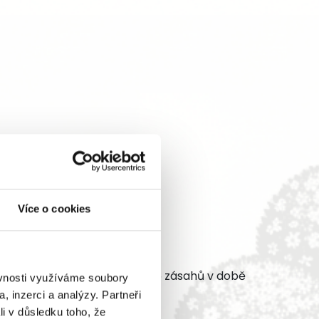
výsadbě
Více o cookies
výsadbě
 zálivku je možné omezit na 3-5 zásahů v době
ěvnosti využíváme soubory
, inzerci a analýzy. Partneři
li v důsledku toho, že