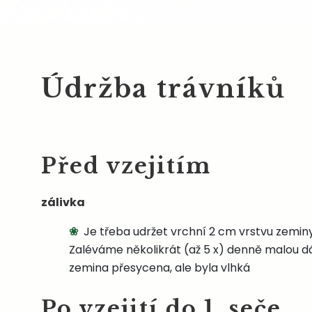
Údržba trávníků
Před vzejitím
zálivka
Je třeba udržet vrchní 2 cm vrstvu zeminy
Zaléváme několikrát (až 5 x) denně malou d
zemina přesycena, ale byla vlhká
Po vzejití do 1. seče