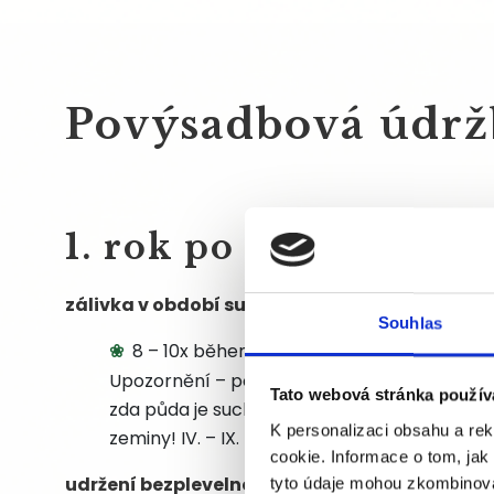
Povýsadbová údrž
1. rok po výsadbě
zálivka v období sucha
Souhlas
8 – 10x během vegetace v dávce cca 15 l
Upozornění – povrch mulče (kůry) se zdá být
Tato webová stránka použív
zda půda je suchá je třeba odhrábnout mulč 
K personalizaci obsahu a re
zeminy! IV. – IX.
cookie. Informace o tom, jak
udržení bezplevelnosti
tyto údaje mohou zkombinovat