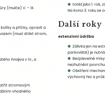
totéž jako 1. rok,
ůry (mulče) V. – IX.
Na konci 3. roku se 
Další roky
líky a příčky, opravit a
vazem (musí držet strom,
extenzivní údržba
Zálivka jen na ex
parkoviště) je nutná
Bezplevelné mísy –
tého hnojiva v IV., a
nezhutnění povrchu 
Ošetření mechan. 
výchovný řez a průkl
zatřít stromovým
řidáním vhodného