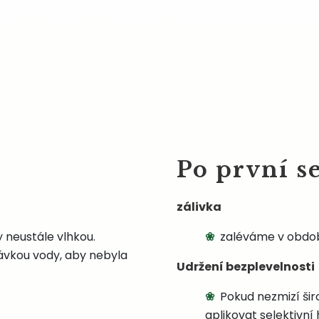
Po první s
zálivka
 neustále vlhkou.
zaléváme v obdo
ávkou vody, aby nebyla
Udržení bezplevelnosti
Pokud nezmizí šir
aplikovat selektivní