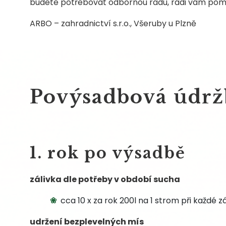
budete potřebovat odbornou radu, rádi vám po
ARBO – zahradnictví s.r.o., Všeruby u Plzně
Povýsadbová údrž
1. rok po výsadbě
zálivka dle potřeby v období sucha
cca 10 x za rok 200l na 1 strom při každé zá
udržení bezplevelných mís