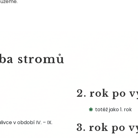
můžeme.
ba stromů
2. rok po 
totéž jako 1. rok
livce v období IV. – IX.
3. rok po 