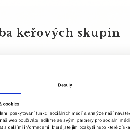
ba keřových skupin
2. rok po 
totéž jako 1. rok
Detaily
 /m
nebo rostlinu.
2
3. rok po 
 stále suchý. Pro určení,
á cookies
a posoudit zavlažení
totéž jako 1. rok,
klam, poskytování funkcí sociálních médií a analýze naší návšt
velkého sucha.
 náš web používáte, sdílíme se svými partnery pro sociální média
 s dalšími informacemi, které jste jim poskytli nebo které získa