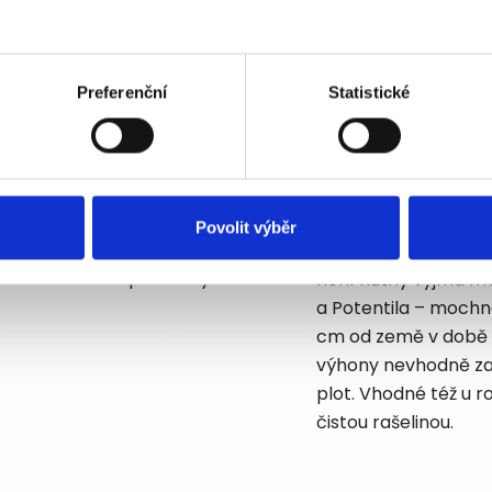
Další roky
ůry (mulče) – V. – IX.
extenzivní údržba
Preferenční
Statistické
tého hnojiva v IV., a
zálivka jen v extr
stálezelené listnat
řez
Povolit výběr
dnoleté výhony je vhodné
u stříhaných živých
y zůstal zachován přirozený
není nutný vyjma me
a Potentila – mochn
cm od země v době II
výhony nevhodně zas
plot. Vhodné též u r
čistou rašelinou.