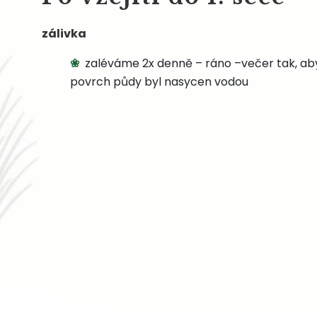
zálivka
zaléváme 2x denně – ráno –večer tak, aby 
povrch půdy byl nasycen vodou