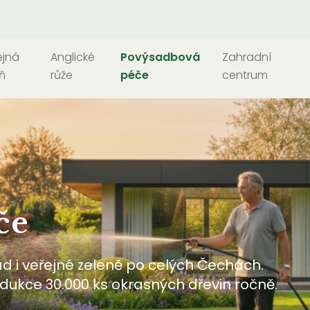
ejná
Anglické
Povýsadbová
Zahradní
ň
růže
péče
centrum
če
 i veřejné zeleně po celých Čechách.
rodukce 30.000 ks okrasných dřevin ročně.