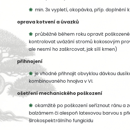
min. 3x vypletí, okopávka, příp. doplnění k
oprava kotvení a úvazků
průběžně během roku opravit poškozené ko
kontrolovat uvázání stromů kokosovým pro
ale nesmí ho zaškrcovat, jak sílí kmen)
přihnojení
je vhodné přihnojit obvyklou dávkou dusíka
kombinovaného hnojiva v VI.
ošetření mechanického poškození
okamžitě po poškození seříznout ránu a 
balzámem či alespoň latexovou barvou s p
širokospektrálního fungicidu