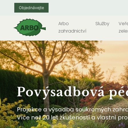
Objednávejte
Arbo
Služby
Veř
zahradnictví
zele
Povýsadbová pé
Projekce a výsadba soukromých zahrad
Více než 20 let zkušeností a vlastní p