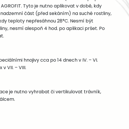
ROFIT. Tyto je nutno aplikovat v době, kdy
 nadzemní část (před sekáním) na suché rostliny,
, kdy teploty nepřesáhnou 28°C. Nesmí být
liny, nesmí alespoň 4 hod. po aplikaci pršet. Po
t.
peciálními hnojivy cca po 14 dnech v IV. – VI.
v VII. – VIII.
ce je nutno vyhrabat či vertikulovat trávník,
válcem.