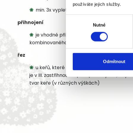
používáte jejich služby.
min. 3x vypletí, okopávka, příp. doplnění k
Výběr
přihnojení
Nutné
souhlasu
je vhodné přihnojit obvyklou dávkou dusíka
kombinovaného hnojiva v VI.
řez
Odmítnout
u keřů, které vyhnaly extrémně dlouhé je
je v III. zastřihnout o 1/3 – 1/2 délky tak, ab
tvar keře (v různých výškách)