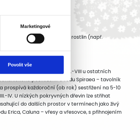
Marketingové
émním suchu nebo u citlivých rostlin (např.
é keře před zimním obdobím)
Povolit vše
 plotů 2x ročně – III.-IV. a VII.-VIII u ostatních
chanického poškození. U rodu Spiraea – tavolník
a prospívá každoroční (ob rok) sestřižení na 5-10
I.-IV. U nízkých pokryvných dřevin lze střihat
ahující do dalších prostor v termínech jako živý
odu Erica, Caluna – vřesy a vřesovce, s přihnojením