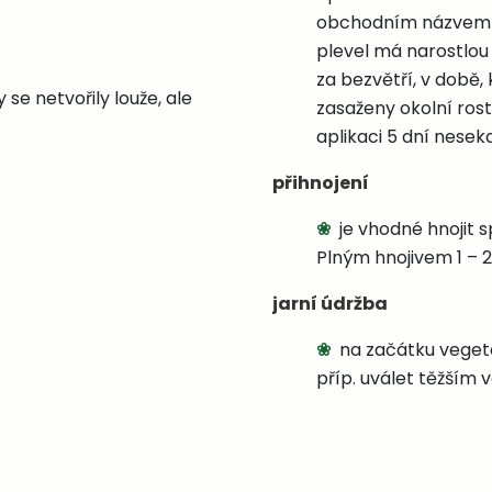
obchodním názvem AG
plevel má narostlou
za bezvětří, v době
se netvořily louže, ale
zasaženy okolní rost
aplikaci 5 dní neseka
přihnojení
je vhodné hnojit s
Plným hnojivem 1 – 2x 
jarní údržba
na začátku vegeta
příp. uválet těžším 