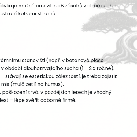
 zálivku je možné omezit na 8 zásahů v době sucha.
odstraní kotvení stromů.
trémnímu stanovišti (např. v betonové ploše
 v období dlouhotrvajícího sucha (1 – 2 x ročně).
 stávají se estetickou záležitostí, je třeba zajistit
mis (mulč zetlí na humus).
poškození trvá, v pozdějších letech je vhodný
est – lépe svěřit odborné firmě.