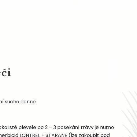
eči
bí sucha denně
okolisté plevele po 2 – 3 posekání trávy je nutno
 herbicid LONTREL + STARANE (lze zakoupit pod