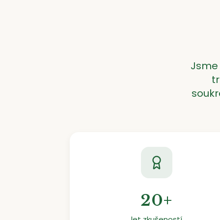
Jsme 
t
soukr
20+
let zkušeností