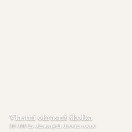
Vlastní okrasná školka
30 000 ks okrasných dřevin ročně