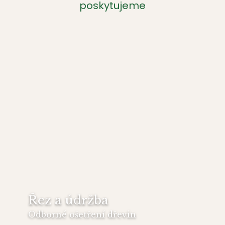
poskytujeme
Řez a údržba
Odborné ošetření dřevin