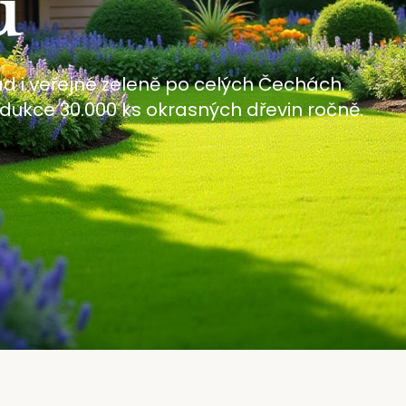
ů
 i veřejné zeleně po celých Čechách.
rodukce 30.000 ks okrasných dřevin ročně.