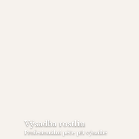
Výsadba rostlin
Profesionální péče při výsadbě