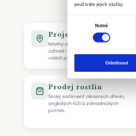
používáte jejich služby.
Výběr
Nutné
souhlasu
Projekce zahrad
Návrhy a projekty soukromých
zahrad i veřejné zeleně přesně podle
vašich představ.
Odmítnout
Prodej rostlin
Široký sortiment okrasných dřevin,
anglických růží a zahradnických
potřeb..