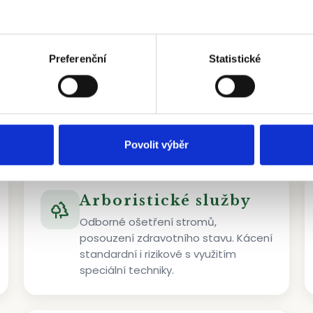
Preferenční
Statistické
Výsadba a realizace
Komplexní realizace zahrad včetně
mlatových cest, doplňků a
automatických závlah.
Povolit výběr
Arboristické služby
Odborné ošetření stromů,
posouzení zdravotního stavu. Kácení
standardní i rizikové s využitím
speciální techniky.