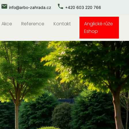
local_post_office
phone
info@arbo-zahrada.cz
+420 603 220 766
Akce
Reference
Kontakt
Anglické růže
Eshop