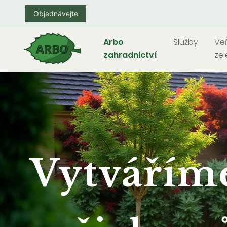
Objednávejte
Arbo
Služby
Ve
zahradnictví
zel
Vytvářím