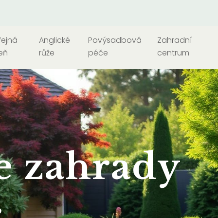
řejná
Anglické
Povýsadbová
Zahradní
eň
růže
péče
centrum
e zahrady