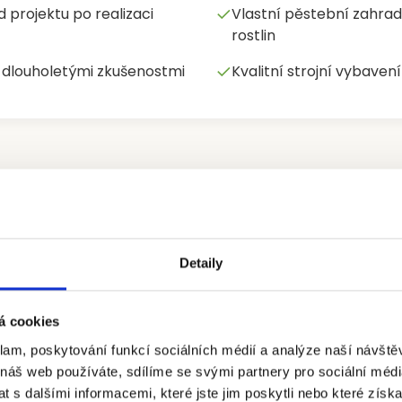
✓
 projektu po realizaci
Vlastní pěstební zahrad
rostlin
✓
s dlouholetými zkušenostmi
Kvalitní strojní vybave
Naše služby
Detaily
tujeme kompletní péči o vaši zahradu – od 
á cookies
až po pravidelnou údržbu
klam, poskytování funkcí sociálních médií a analýze naší návšt
 náš web používáte, sdílíme se svými partnery pro sociální média
 s dalšími informacemi, které jste jim poskytli nebo které získa