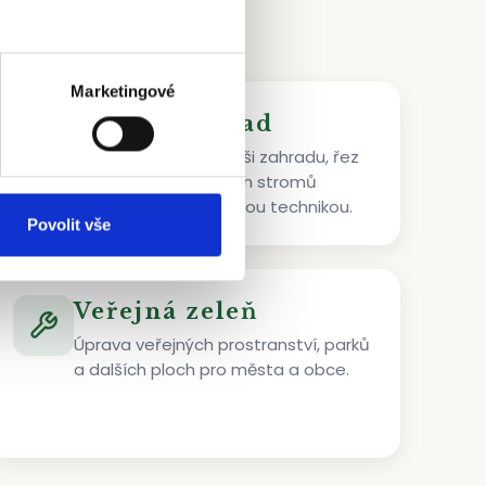
Marketingové
Údržba zahrad
Pravidelná péče o vaši zahradu, řez
ovocných a okrasných stromů
klasickou i horolezeckou technikou.
Povolit vše
Veřejná zeleň
Úprava veřejných prostranství, parků
a dalších ploch pro města a obce.