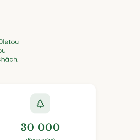
0letou
bu
chách.
30 000
dřevin ročně